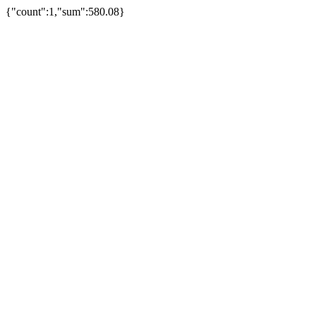
{"count":1,"sum":580.08}