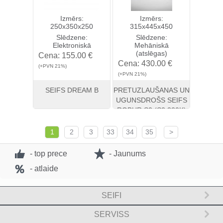
Izmērs:
Izmērs:
250x350x250
315x445x450
Slēdzene:
Slēdzene:
Elektroniskā
Mehāniskā
(atslēgas)
Cena:
155.00 €
Cena:
430.00 €
(+PVN 21%)
(+PVN 21%)
SEIFS DREAM B
PRETUZLAUŠANAS UN
UGUNSDROŠS SEIFS
ROBUR S2 (S2 320K)
Skatīt
Pirkt
Skatīt
Pirkt
1
2
3
33
34
35
>
- top prece
- Jaunums
- atlaide
SEIFI
SERVISS