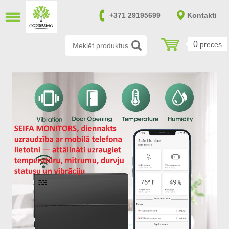
AIZVĒRT
+371 29195699
Kontakti
LV
RU
0
preces
Pretuzlaušanas seifi (14)
Pretuzlaušanas un ugunsdroši seifi
(170)
Ugunsdroši seifi (39)
Ieroču un munīcijas seifi (151)
Seifi nelielu vērtību uzglabāšanai
(20)
Seifi atbilstoši SAB un NATO
prasībām (0)
Failu skapji (8)
Atslēgu seifi (7)