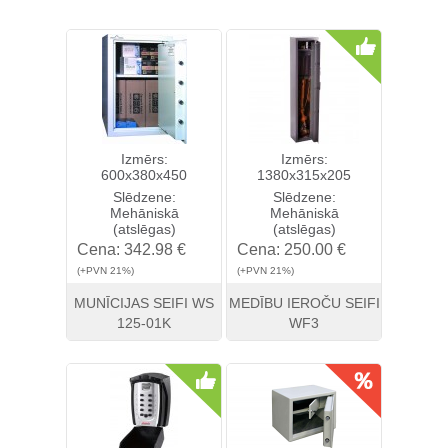
Izmērs:
Izmērs:
600x380x450
1380x315x205
Slēdzene:
Slēdzene:
Mehāniskā
Mehāniskā
(atslēgas)
(atslēgas)
Cena:
342.98 €
Cena:
250.00 €
(+PVN 21%)
(+PVN 21%)
MUNĪCIJAS SEIFI WS
MEDĪBU IEROČU SEIFI
125-01K
WF3
Skatīt
Pirkt
Skatīt
Pirkt