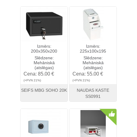
Skatīt
Pirkt
Skatīt
Pirkt
Izmērs:
Izmērs:
200x350x200
225x100x195
Slēdzene:
Slēdzene:
Mehāniskā
Mehāniskā
(atslēgas)
(atslēgas)
Cena:
85.00 €
Cena:
55.00 €
(+PVN 21%)
(+PVN 21%)
SEIFS MBG SOHO 20K
NAUDAS KASTE
SS0991
Skatīt
Pirkt
Skatīt
Pirkt