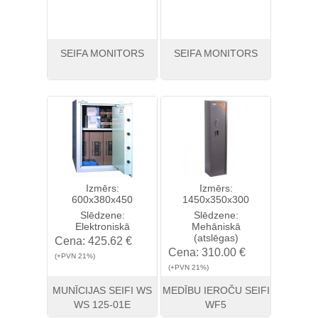
SEIFA MONITORS
SEIFA MONITORS
Skatīt
Pirkt
Skatīt
Pirkt
Izmērs:
Izmērs:
600x380x450
1450x350x300
Slēdzene:
Slēdzene:
Elektroniskā
Mehāniskā
(atslēgas)
Cena:
425.62 €
Cena:
310.00 €
(+PVN 21%)
(+PVN 21%)
MUNĪCIJAS SEIFI WS
MEDĪBU IEROČU SEIFI
WS 125-01E
WF5