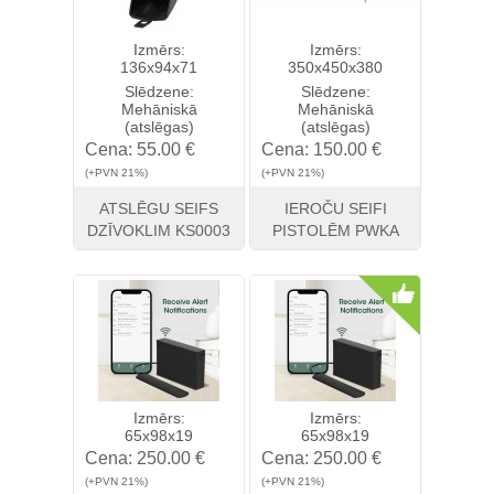
Izmērs:
Izmērs:
136x94x71
350x450x380
Slēdzene:
Slēdzene:
Mehāniskā
Mehāniskā
(atslēgas)
(atslēgas)
Cena:
55.00 €
Cena:
150.00 €
(+PVN 21%)
(+PVN 21%)
ATSLĒGU SEIFS
IEROČU SEIFI
DZĪVOKLIM KS0003
PISTOLĒM PWKA
Skatīt
Pirkt
Skatīt
Pirkt
Izmērs:
Izmērs:
65x98x19
65x98x19
Cena:
250.00 €
Cena:
250.00 €
(+PVN 21%)
(+PVN 21%)