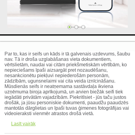
Naudas kastes un depozīta seifi
(10)
Individuālie seifi ()
Naudas glabātuves un bruņu
durvis (0)
Par to, kas ir seifs un kāds ir tā galvenais uzdevums, šaubu
nav. Tā ir droša uzglabāšanas vieta dokumentiem,
vērtslietām, naudai vai citām priekšmetiskām vērtībām, ko
Ielogoties
nepieciešams īpaši aizsargāt pret nozaudēšanu,
nesankcionētu piekļuvi nepiederošām personām,
Reģistrēties
zādzībām, ugunsnelaimi vai cita veida iznīcināšanu.
Mūsdienās seifs ir neatņemama sastāvdaļa ikviena
uzņēmuma biroja aprīkojumā, un arvien biežāk seifi
tiek
iegādāti privātām vajadzībām. Piekritīsiet - jūs taču justos
drošāk, ja jūsu personiskie dokumenti, paaudžu paaudzēs
mantotās dārglietas un īpaši tuvas ģimenes fotogrāfijas vai
videoieraksti vienmēr atrastos drošā vietā.
Lasīt vairāk