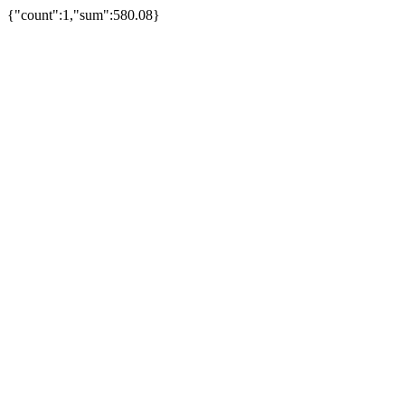
{"count":1,"sum":580.08}