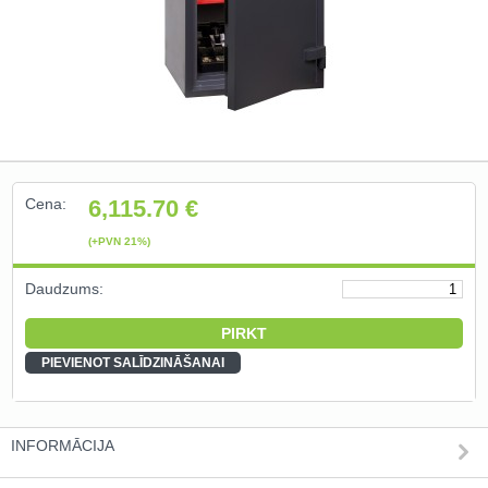
Naudas kastes un depozīta seifi
(10)
Individuālie seifi ()
Naudas glabātuves un bruņu
durvis (0)
Cena:
6,115.70
€
Ielogoties
(+PVN 21%)
Reģistrēties
Daudzums:
PIEVIENOT SALĪDZINĀŠANAI
INFORMĀCIJA