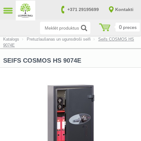
AIZVĒRT
+371 29195699
Kontakti
LV
RU
0
preces
Pretuzlaušanas seifi (14)
Katalogs
Pretuzlaušanas un ugunsdroši seifi
Seifs COSMOS HS
9074E
Pretuzlaušanas un ugunsdroši seifi
(170)
SEIFS COSMOS HS 9074E
Ugunsdroši seifi (39)
Ieroču un munīcijas seifi (151)
Seifi nelielu vērtību uzglabāšanai
(20)
Seifi atbilstoši SAB un NATO
prasībām (0)
Failu skapji (8)
Atslēgu seifi (7)