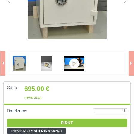
Naudas kastes un depozīta seifi
(10)
Individuālie seifi ()
Naudas glabātuves un bruņu
durvis (0)
Ielogoties
Reģistrēties
Cena:
695.00
€
(+PVN 21%)
Daudzums:
PIEVIENOT SALĪDZINĀŠANAI