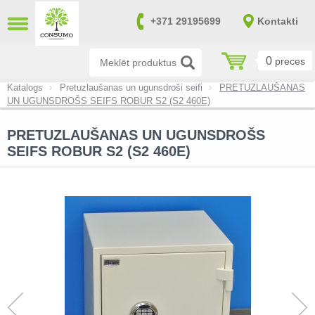
AIZVĒRT
+371 29195699
Kontakti
LV
RU
0
preces
Pretuzlaušanas seifi (14)
Katalogs
Pretuzlaušanas un ugunsdroši seifi
PRETUZLAUŠANAS
UN UGUNSDROŠS SEIFS ROBUR S2 (S2 460E)
Pretuzlaušanas un ugunsdroši seifi
(170)
PRETUZLAUŠANAS UN UGUNSDROŠS
Ugunsdroši seifi (39)
SEIFS ROBUR S2 (S2 460E)
Ieroču un munīcijas seifi (151)
Seifi nelielu vērtību uzglabāšanai
(20)
Seifi atbilstoši SAB un NATO
prasībām (0)
Failu skapji (8)
Atslēgu seifi (7)