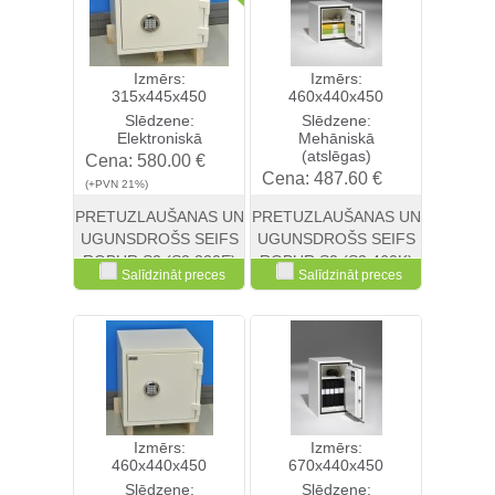
Izmērs:
Izmērs:
315x445x450
460x440x450
Slēdzene:
Slēdzene:
Elektroniskā
Mehāniskā
(atslēgas)
Cena:
580.00 €
Cena:
487.60 €
(+PVN 21%)
(+PVN 21%)
PRETUZLAUŠANAS UN
PRETUZLAUŠANAS UN
UGUNSDROŠS SEIFS
UGUNSDROŠS SEIFS
ROBUR S2 (S2 320E)
ROBUR S2 (S2 460K)
Salīdzināt preces
Salīdzināt preces
Skatīt
Pirkt
Skatīt
Pirkt
Izmērs:
Izmērs:
460x440x450
670x440x450
Slēdzene:
Slēdzene: