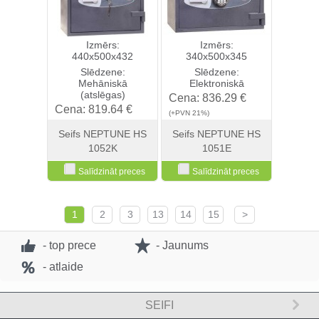
Izmērs:
Izmērs:
440x500x432
340x500x345
Slēdzene:
Slēdzene:
Mehāniskā
Elektroniskā
(atslēgas)
Cena:
836.29 €
Cena:
819.64 €
(+PVN 21%)
(+PVN 21%)
Seifs NEPTUNE HS
Seifs NEPTUNE HS
1052K
1051E
Salīdzināt preces
Salīdzināt preces
Skatīt
Pirkt
Skatīt
Pirkt
1
2
3
13
14
15
>
- top prece
- Jaunums
- atlaide
SEIFI