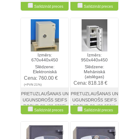
Salīdzināt preces
Salīdzināt preces
Skatīt
Pirkt
Skatīt
Pirkt
Izmērs:
Izmērs:
670x440x450
950x440x450
Slēdzene:
Slēdzene:
Elektroniskā
Mehāniskā
(atslēgas)
Cena:
760.00 €
Cena:
818.18 €
(+PVN 21%)
(+PVN 21%)
PRETUZLAUŠANAS UN
PRETUZLAUŠANAS UN
UGUNSDROŠS SEIFS
UGUNSDROŠS SEIFS
ROBUR S2 (S2 670E)
ROBUR S2 (S2 950K)
Salīdzināt preces
Salīdzināt preces
Skatīt
Pirkt
Skatīt
Pirkt