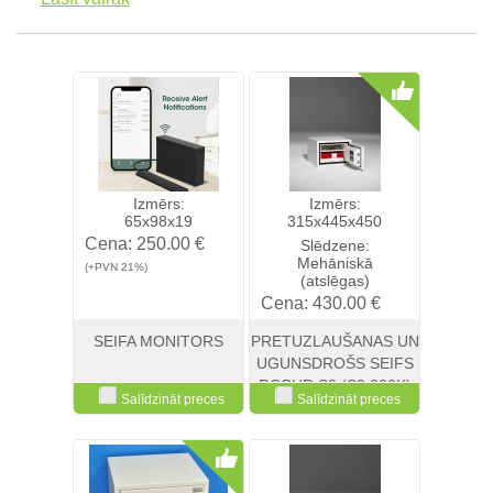
Izmērs:
Izmērs:
65x98x19
315x445x450
Cena:
250.00 €
Slēdzene:
Mehāniskā
(+PVN 21%)
(atslēgas)
Cena:
430.00 €
(+PVN 21%)
SEIFA MONITORS
PRETUZLAUŠANAS UN
UGUNSDROŠS SEIFS
ROBUR S2 (S2 320K)
Salīdzināt preces
Salīdzināt preces
Skatīt
Pirkt
Skatīt
Pirkt