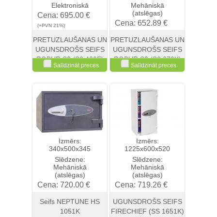
Elektroniskā
Mehāniskā
(atslēgas)
Cena:
695.00 €
Cena:
652.89 €
(+PVN 21%)
(+PVN 21%)
PRETUZLAUŠANAS UN
PRETUZLAUŠANAS UN
UGUNSDROŠS SEIFS
UGUNSDROŠS SEIFS
ROBUR S2 (S2 460E)
ROBUR S2 (S2 670K)
Salīdzināt preces
Salīdzināt preces
Skatīt
Pirkt
Skatīt
Pirkt
Izmērs:
Izmērs:
340x500x345
1225x600x520
Slēdzene:
Slēdzene:
Mehāniskā
Mehāniskā
(atslēgas)
(atslēgas)
Cena:
720.00 €
Cena:
719.26 €
(+PVN 21%)
(+PVN 21%)
Seifs NEPTUNE HS
UGUNSDROŠS SEIFS
1051K
FIRECHIEF (SS 1651K)