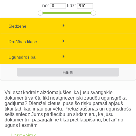
no:
līdz:
Naudas kastes un depozīta seifi
(10)
Individuālie seifi ()
Slēdzene
Naudas glabātuves un bruņu
Mehāniskā (atslēgas) (96)
durvis (0)
Drošības klase
Elektroniskā (87)
S1 (8)
Biometriskā (0)
Ugunsdrošība
S2 (20)
Ielogoties
30 min (77)
0 (3)
60 min (85)
Reģistrēties
1 (25)
90 min (0)
2 (26)
Vai esat kādreiz aizdomājušies, ka jūsu svarīgākie
120 min (6)
dokumenti varētu tikt neatgriezeniski zaudēti ugunsgrēka
3 (31)
gadījumā? Diemžēl cietusī puse šo risku parasti apjauš
4 (24)
tikai tad, kad ir jau par vēlu. Pretuzlaušanas un ugunsdrošs
seifs sniedz Jums pārliecību un sirdsmieru, ka jūsu
5 (22)
dokumenti ir pasargāti ne tikai pret laupīšanu, bet arī no
uguns liesmām.
6 (10)
Lasīt vairāk