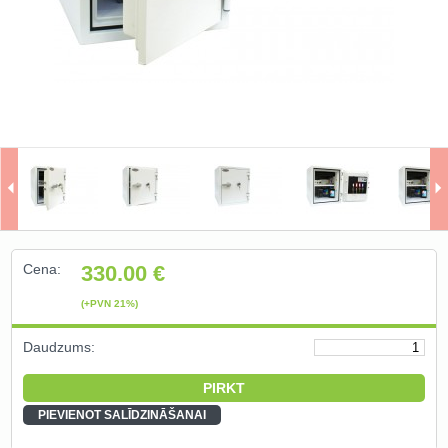
Naudas kastes un depozīta seifi
(10)
Individuālie seifi ()
Naudas glabātuves un bruņu
durvis (0)
Ielogoties
Reģistrēties
Cena:
330.00
€
(+PVN 21%)
Daudzums:
PIEVIENOT SALĪDZINĀŠANAI