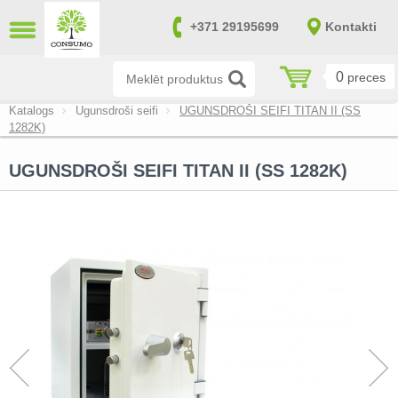
AIZVĒRT
+371 29195699
Kontakti
LV
RU
0
preces
Pretuzlaušanas seifi (14)
Katalogs
Ugunsdroši seifi
UGUNSDROŠI SEIFI TITAN II (SS
1282K)
Pretuzlaušanas un ugunsdroši seifi
(170)
UGUNSDROŠI SEIFI TITAN II (SS 1282K)
Ugunsdroši seifi (39)
Ieroču un munīcijas seifi (151)
Seifi nelielu vērtību uzglabāšanai
(20)
Seifi atbilstoši SAB un NATO
prasībām (0)
Failu skapji (8)
Atslēgu seifi (7)