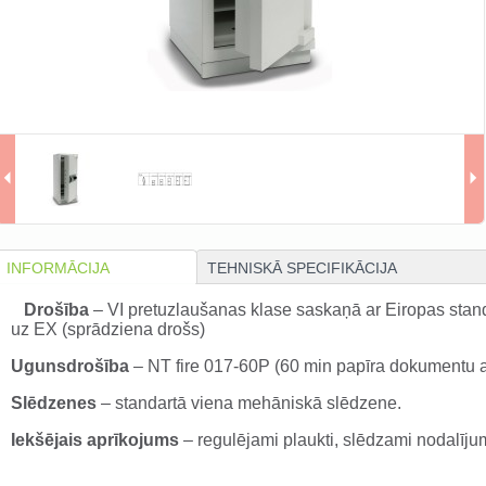
INFORMĀCIJA
TEHNISKĀ SPECIFIKĀCIJA
Drošība
– VI pretuzlaušanas klase saskaņā ar Eiropas standa
uz EX (sprādziena drošs)
Ugunsdrošība
– NT fire 017-60P (60 min papīra dokumentu a
Slēdzenes
– standartā viena mehāniskā slēdzene.
Iekšējais aprīkojums
– regulējami plaukti, slēdzami nodalījumi