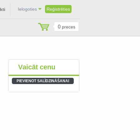
Ielogoties
Reģistrēties
kti
0
preces
Vaicāt cenu
PIEVIENOT SALĪDZINĀŠANAI