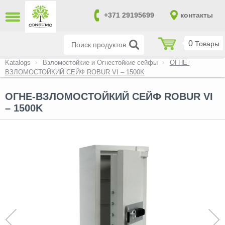
ЗАКРЫТЬ
+371 29195699
контакты
LV
RU
0
Товары
Взломостойкие сейфы (14)
Katalogs
Взломостойкие и Огнестойкие сейфы
ОГНЕ-
ВЗЛОМОСТОЙКИЙ СЕЙФ ROBUR VI – 1500K
Взломостойкие и Огнестойкие
сейфы (170)
ОГНЕ-ВЗЛОМОСТОЙКИЙ СЕЙФ ROBUR VI
Огнестойкие сейфы (39)
– 1500K
Оружейные шкафы и сейфы
(151)
Сейфы для хранения небольших
ценностей (20)
Сейфы в соответствии с
требованиями CAБ и НАТО (0)
Файловые шкафы (8)
Сейфы для ключей (7)