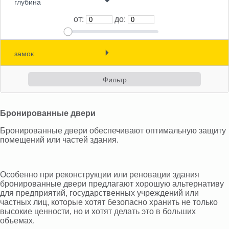
глубина
Кассовые боксы и Депозитные
от:
до:
сейфы (10)
Индивидуальные сейфы ()
замок
Денежные хранилища и
бронированные двери (0)
(0)
(0)
(0)
Bойти
Бронированные двери
Бронированные двери обеспечивают оптимальную защиту
Зарегистрироваться
помещений или частей здания.
Особенно при реконструкции или реновации здания
бронированные двери предлагают хорошую альтернативу
для предприятий, государственных учреждений или
частных лиц, которые хотят безопасно хранить не только
высокие ценности, но и хотят делать это в больших
объемах.