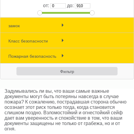
от:
до:
Кассовые боксы и Депозитные
сейфы (10)
Индивидуальные сейфы ()
замок
Денежные хранилища и
(96)
бронированные двери (0)
Класс безопасности
(87)
S1 (8)
(0)
Пожарная безопасность
S2 (20)
Bойти
(77)
0 (3)
(85)
Зарегистрироваться
1 (25)
(0)
2 (26)
Задумывались ли вы, что ваши самые важные
(6)
документы могут быть потеряны навсегда в случае
3 (31)
пожара? К сожалению, пострадавшая сторона обычно
4 (24)
осознает этот риск только тогда, когда становится
слишком поздно. Взломостойкий и огнестойкий сейф
5 (22)
дает вам уверенность и спокойствие в том, что ваши
документы защищены не только от грабежа, но и от
6 (10)
огня.