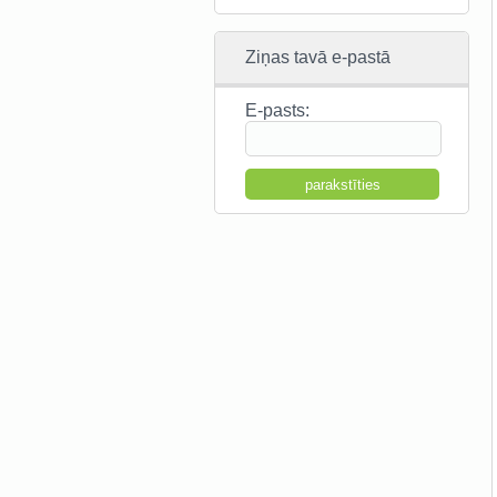
Ziņas tavā e-pastā
E-pasts: