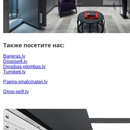
Также посетите нас:
B
arjeras.lv
Drosiseifi.
lv
Drosibas-plombas.lv
Turniketi.lv
Papira-smalcinataji.lv
Drosi-seifi
.lv