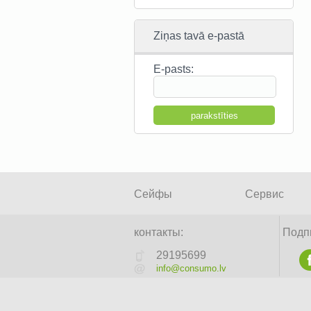
Ziņas tavā e-pastā
E-pasts:
Сейфы
Cервис
контакты:
Подп
29195699
info@consumo.lv