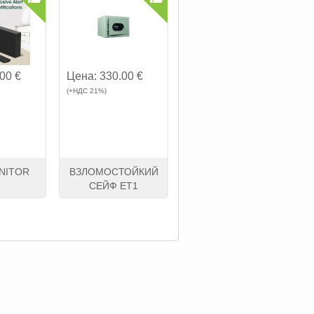
00 €
Цена:
330.00 €
Цена:
280.00 €
Це
(+НДС 21%)
(+НДС 21%)
(+НД
NITOR
ВЗЛОМОСТОЙКИЙ
ВЗЛОМОСТОЙКИЙ
СЕЙФ ET1
СЕЙФ FORTRESS (SS
1181K)
упить
Смотреть
Kупить
Смотреть
Kупить
Смот