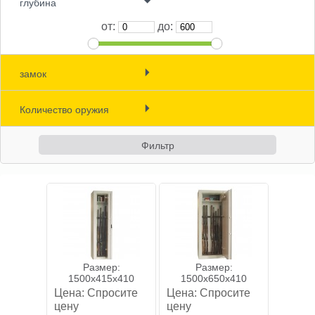
глубина
Кассовые боксы и Депозитные
от:
до:
сейфы (10)
Индивидуальные сейфы ()
замок
Денежные хранилища и
бронированные двери (0)
(59)
Количество оружия
(57)
(2)
(0)
Bойти
(10)
(16)
Зарегистрироваться
(11)
(10)
(8)
(11)
Размер:
Размер:
1500x415x410
1500x650x410
(5)
Цена:
Спросите
Цена:
Спросите
цену
цену
(6)